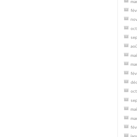
ma
fév
no
oct
se
ao
mai
ma
fév
dé
oct
se
mai
ma
fév
jan