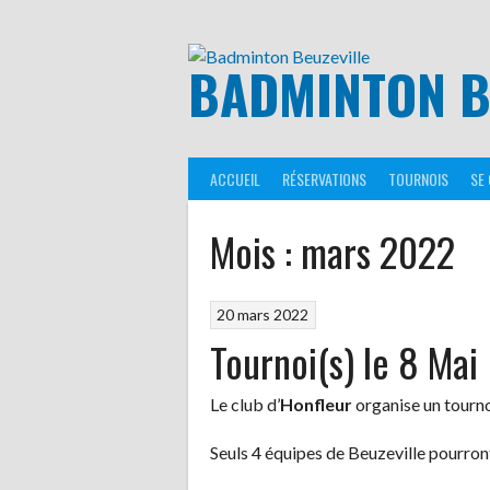
Aller
au
contenu
BADMINTON B
ACCUEIL
RÉSERVATIONS
TOURNOIS
SE
Mois :
mars 2022
20 mars 2022
Tournoi(s) le 8 Mai
Le club d’
Honfleur
organise un tourno
Seuls 4 équipes de Beuzeville pourront