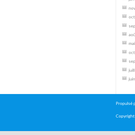
no
oct
se
ao
mai
oct
se
jui
jui
Propulsé 
Copyright