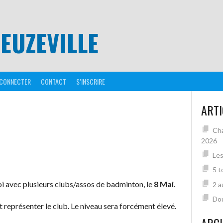
EUZEVILLE
 CONNECTER
CONTACT
S’INSCRIRE
ARTI
Cha
2026
Les
5 t
i avec plusieurs clubs/assos de badminton, le
8 Mai
.
2 a
Dou
 représenter le club. Le niveau sera forcément élevé.