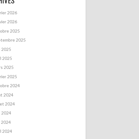
HIVES
rier 2026
vier 2026
obre 2025
ptembre 2025
n 2025
il 2025
rs 2025
rier 2025
obre 2024
ût 2024
llet 2024
n 2024
 2024
il 2024