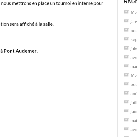
ARC
r, nous mettrons en place un tournoi en interne pour
fév
jan
on sera affiché à la salle.
oct
se
jui
 à
Pont Audemer
.
avr
ma
fév
oct
ao
jui
jui
mai
avr