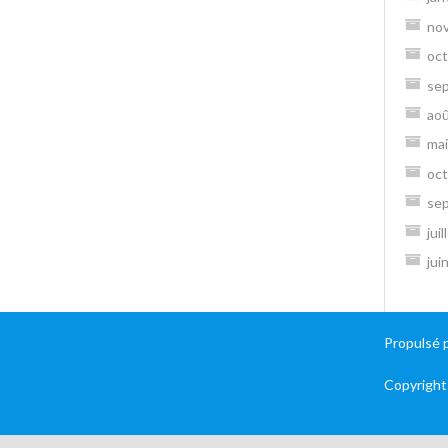
no
oct
se
ao
mai
oct
se
jui
jui
Propulsé 
Copyright