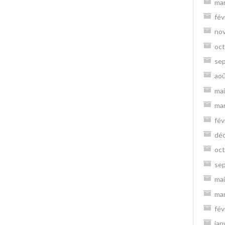
ma
fév
no
oct
se
ao
mai
ma
fév
dé
oct
se
mai
ma
fév
jan