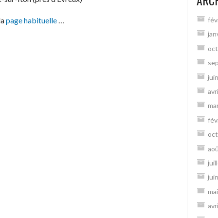
ARC
la
page habituelle
…
fév
jan
oct
se
jui
avr
ma
fév
oct
ao
jui
jui
mai
avr