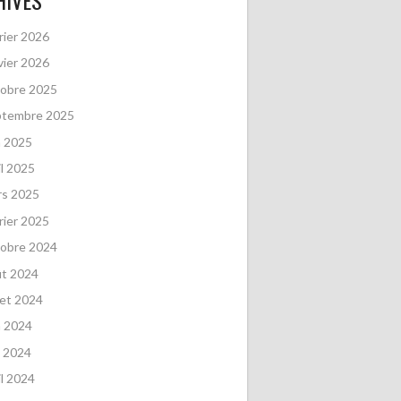
HIVES
rier 2026
vier 2026
obre 2025
ptembre 2025
n 2025
il 2025
rs 2025
rier 2025
obre 2024
ût 2024
llet 2024
n 2024
 2024
il 2024