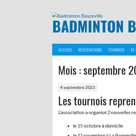
Aller
au
contenu
BADMINTON B
ACCUEIL
RÉSERVATIONS
TOURNOIS
SE
Mois :
septembre 2
4 septembre 2023
Les tournois repre
L’association a organisé 2 nouvelles r
le 15 octobre à domicile
le 11 novembre à La Bonneville