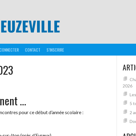
EUZEVILLE
 CONNECTER
CONTACT
S’INSCRIRE
023
ARTI
Cha
2026
Les
nnent …
5 t
encontres pour ce début d’année scolaire :
2 a
Dou
-sur-Iton (près d’Evreux)