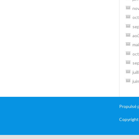
no
oct
se
ao
mai
oct
se
jui
jui
Propulsé 
Copyright