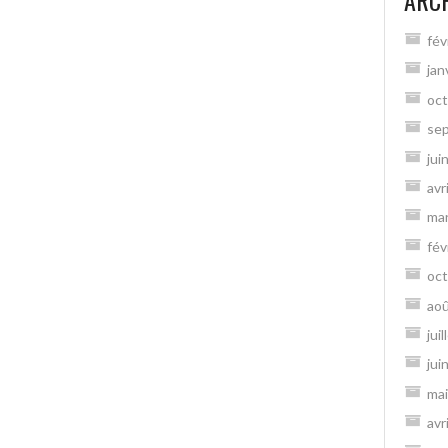
ARC
fév
jan
oct
se
jui
avr
ma
fév
oct
ao
jui
jui
mai
avr