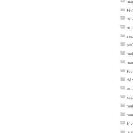
ma
fév
no
oct
se
ao
mai
ma
fév
dé
oct
se
mai
ma
fév
jan