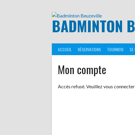
Aller
au
contenu
BADMINTON B
ACCUEIL
RÉSERVATIONS
TOURNOIS
SE
Mon compte
Accès refusé. Veuillez vous connecter 