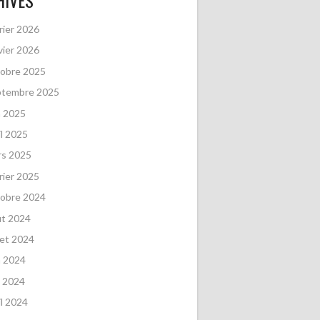
HIVES
rier 2026
vier 2026
obre 2025
ptembre 2025
n 2025
il 2025
rs 2025
rier 2025
obre 2024
ût 2024
llet 2024
n 2024
 2024
il 2024