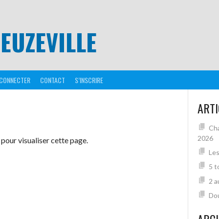
EUZEVILLE
 CONNECTER
CONTACT
S’INSCRIRE
ARTI
Cha
2026
pour visualiser cette page.
Les
5 t
2 a
Dou