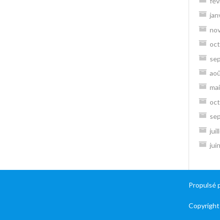
fév
jan
no
oct
se
ao
mai
oct
se
jui
jui
Propulsé 
Copyright