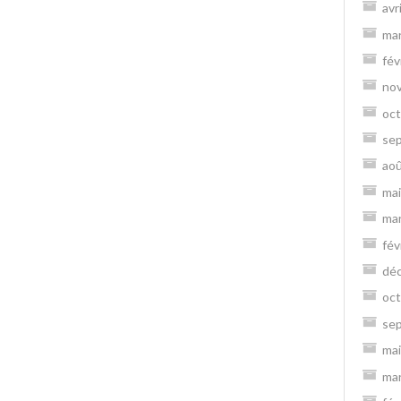
avr
ma
fév
no
oct
se
ao
mai
ma
fév
dé
oct
se
mai
ma