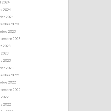
il 2024
rs 2024
rier 2024
vembre 2023
obre 2023
ptembre 2023
ût 2023
 2023
rs 2023
rier 2023
cembre 2022
obre 2022
ptembre 2022
 2022
rs 2022