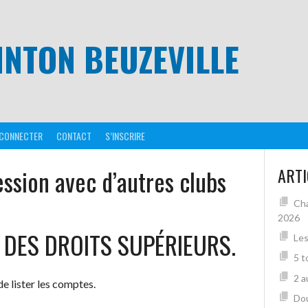
NTON BEUZEVILLE
 CONNECTER
CONTACT
S’INSCRIRE
ssion avec d’autres clubs
ARTI
Cha
2026
 DES DROITS SUPÉRIEURS.
Les
5 t
2 a
de lister les comptes.
Dou