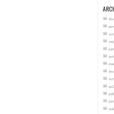
ARC
fév
jan
oct
se
jui
avr
ma
fév
oct
ao
jui
jui
mai