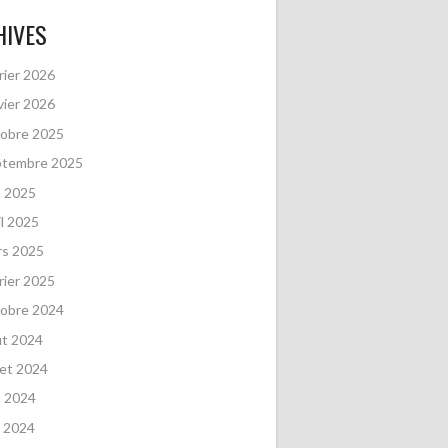
HIVES
rier 2026
vier 2026
obre 2025
ptembre 2025
n 2025
il 2025
rs 2025
rier 2025
obre 2024
ût 2024
llet 2024
n 2024
 2024