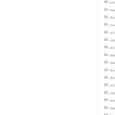
avr
ma
fév
no
oct
se
ao
mai
ma
fév
dé
oct
se
mai
ma