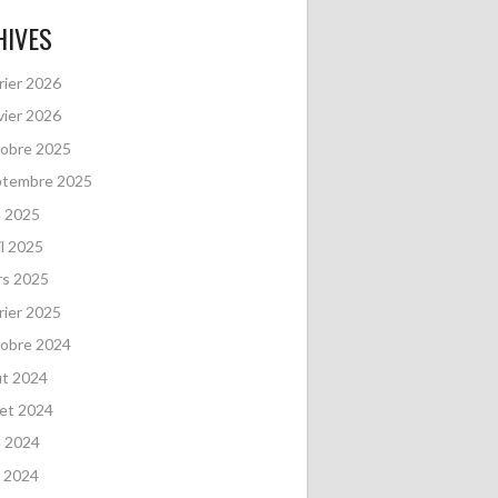
HIVES
rier 2026
vier 2026
obre 2025
ptembre 2025
n 2025
il 2025
rs 2025
rier 2025
obre 2024
ût 2024
llet 2024
n 2024
 2024