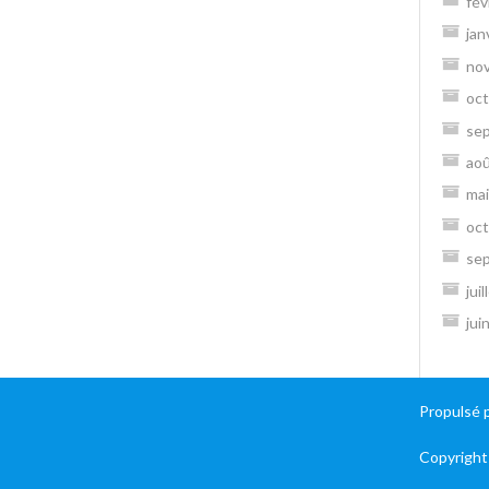
fév
jan
no
oct
se
ao
mai
oct
se
jui
jui
Propulsé 
Copyright