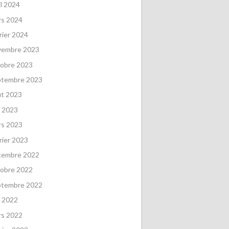
il 2024
rs 2024
rier 2024
vembre 2023
obre 2023
ptembre 2023
ût 2023
 2023
rs 2023
rier 2023
cembre 2022
obre 2022
ptembre 2022
 2022
rs 2022