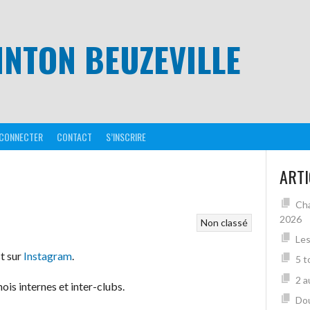
NTON BEUZEVILLE
 CONNECTER
CONTACT
S’INSCRIRE
ARTI
Cha
2026
Non classé
Les
t sur
Instagram
.
5 t
2 a
is internes et inter-clubs.
Dou