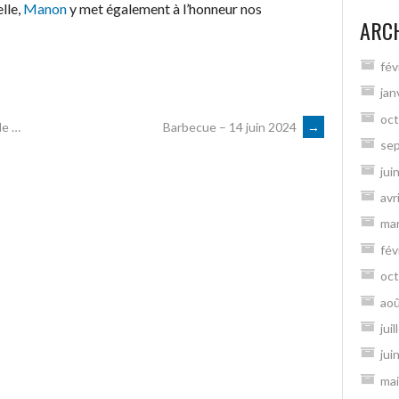
lle,
Manon
y met également à l’honneur nos
ARC
fév
jan
oct
le …
Barbecue – 14 juin 2024
→
se
jui
avr
ma
fév
oct
ao
jui
jui
mai