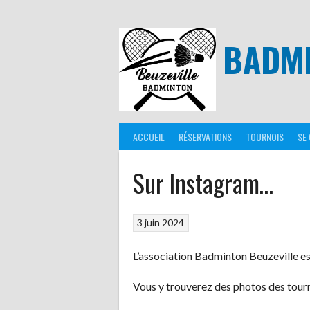
Aller
au
contenu
BADMI
ACCUEIL
RÉSERVATIONS
TOURNOIS
SE
Sur Instagram…
3 juin 2024
L’association Badminton Beuzeville es
Vous y trouverez des photos des tourno