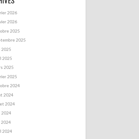
HIVES
rier 2026
vier 2026
obre 2025
ptembre 2025
n 2025
il 2025
rs 2025
rier 2025
obre 2024
ût 2024
llet 2024
n 2024
 2024
il 2024