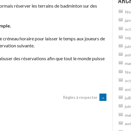
ARC
ésormais réserver les terrains de badminton sur des
fév
jan
imple.
oct
se
 créneau horaire pour laisser le temps aux joueurs de
servation suivante.
jui
avr
buser des réservations afin que tout le monde puisse
ma
fév
oct
ao
Règles à respecter
→
jui
jui
mai
avr