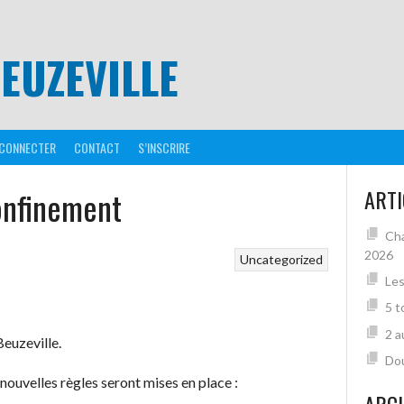
EUZEVILLE
 CONNECTER
CONTACT
S’INSCRIRE
onfinement
ARTI
Cha
2026
Uncategorized
Les
5 t
2 a
euzeville.
Dou
 nouvelles règles seront mises en place :