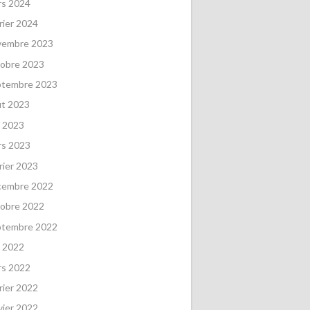
rs 2024
rier 2024
vembre 2023
obre 2023
ptembre 2023
ût 2023
 2023
rs 2023
rier 2023
cembre 2022
obre 2022
ptembre 2022
 2022
rs 2022
rier 2022
vier 2022