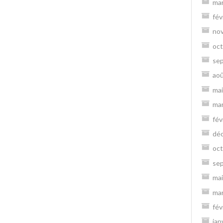
ma
fév
no
oct
se
ao
mai
ma
fév
dé
oct
se
mai
ma
fév
jan