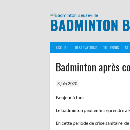
Aller
au
contenu
BADMINTON B
ACCUEIL
RÉSERVATIONS
TOURNOIS
SE
Badminton après c
3 juin 2020
Bonjour à tous,
Le badminton peut enfin reprendre à B
En cette période de crise sanitaire, de