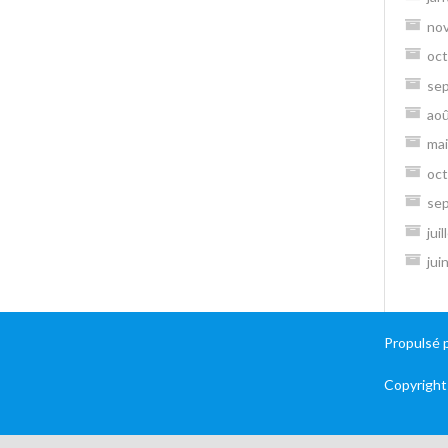
no
oct
se
ao
mai
oct
se
jui
jui
Propulsé 
Copyright