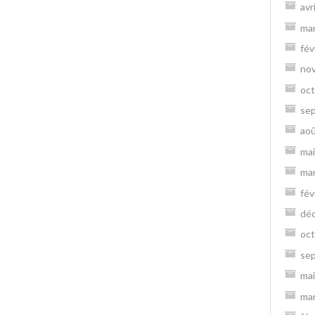
avr
ma
fév
no
oct
se
ao
mai
ma
fév
dé
oct
se
mai
ma