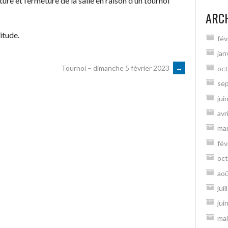
ure et fermeture de la salle en raison d’un tournoi
ARC
itude.
fév
jan
Tournoi – dimanche 5 février 2023
→
oct
se
jui
avr
ma
fév
oct
ao
jui
jui
mai