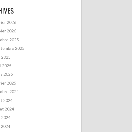
HIVES
rier 2026
vier 2026
obre 2025
ptembre 2025
n 2025
il 2025
rs 2025
rier 2025
obre 2024
ût 2024
llet 2024
n 2024
 2024