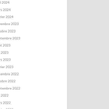
il 2024
rs 2024
rier 2024
vembre 2023
obre 2023
ptembre 2023
ût 2023
 2023
rs 2023
rier 2023
cembre 2022
obre 2022
ptembre 2022
 2022
rs 2022