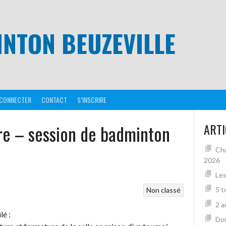
NTON BEUZEVILLE
 CONNECTER
CONTACT
S’INSCRIRE
e – session de badminton
ARTI
Cha
2026
Les
5 t
Non classé
2 a
lé :
Dou