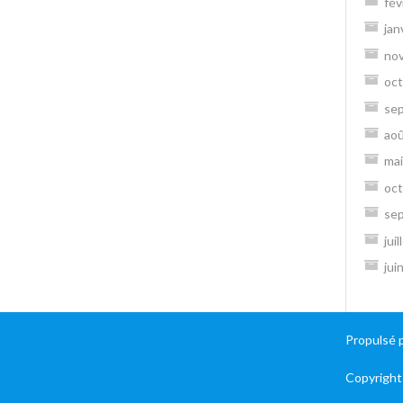
fév
jan
no
oct
se
ao
mai
oct
se
jui
jui
Propulsé 
Copyright