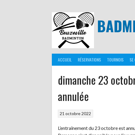
Aller
au
contenu
BADMI
ACCUEIL
RÉSERVATIONS
TOURNOIS
SE
dimanche 23 octobr
annulée
21 octobre 2022
L’entraînement du 23 octobre est annu