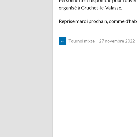
Personne n’est disponible pour l’ouvert
organisé à Gruchet-le-Valasse.
Reprise mardi prochain, comme d’hab
NAVIGATION
←
Tournoi mixte – 27 novembre 2022
DES
ARTICLES