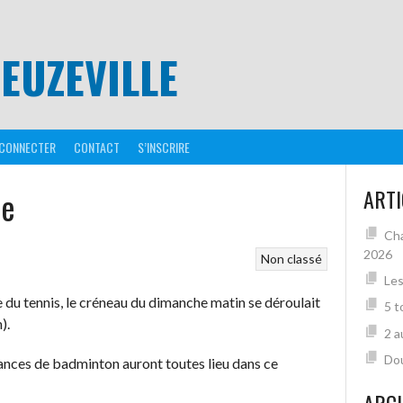
EUZEVILLE
 CONNECTER
CONTACT
S’INSCRIRE
le
ARTI
Cha
2026
Non classé
Les
ce du tennis, le créneau du dimanche matin se déroulait
5 t
).
2 a
Dou
séances de badminton auront toutes lieu dans ce