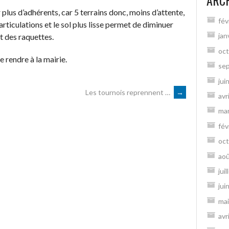
ARC
lus d’adhérents, car 5 terrains donc, moins d’attente,
fév
articulations et le sol plus lisse permet de diminuer
jan
t des raquettes.
oct
e rendre à la mairie.
se
jui
Les tournois reprennent …
→
avr
ma
fév
oct
ao
jui
jui
mai
avr