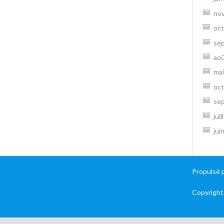
no
oct
se
ao
mai
oct
se
jui
jui
Propulsé 
Copyright