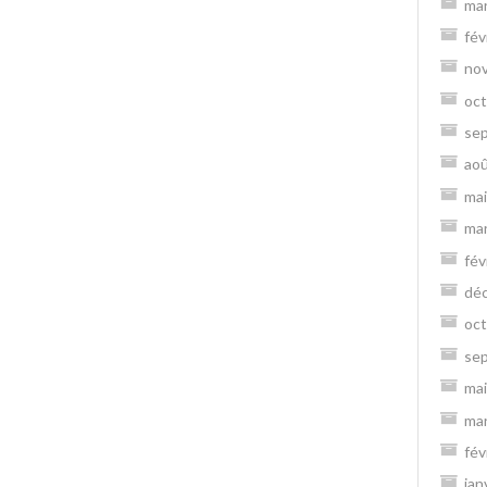
ma
fév
no
oct
se
ao
mai
ma
fév
dé
oct
se
mai
ma
fév
jan