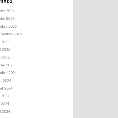
HIVES
rier 2026
vier 2026
obre 2025
ptembre 2025
n 2025
il 2025
rs 2025
rier 2025
obre 2024
ût 2024
llet 2024
n 2024
 2024
il 2024