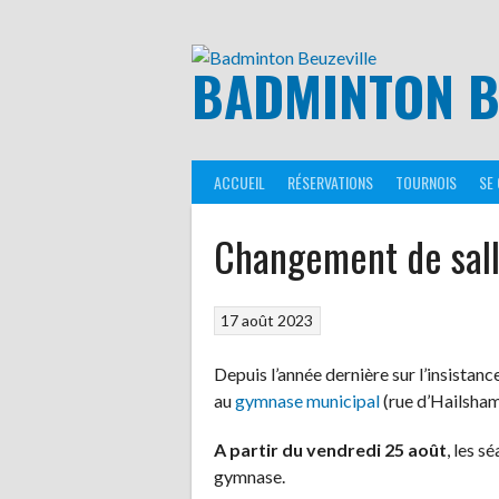
Aller
au
contenu
BADMINTON B
ACCUEIL
RÉSERVATIONS
TOURNOIS
SE
Changement de sal
17 août 2023
Depuis l’année dernière sur l’insistan
au
gymnase municipal
(rue d’Hailsham
A partir du vendredi 25 août
, les 
gymnase.